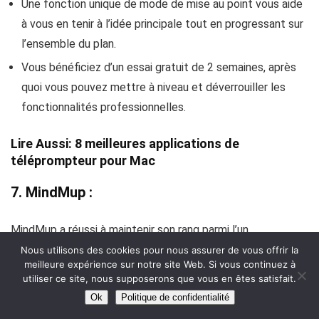
Une fonction unique de mode de mise au point vous aide
à vous en tenir à l’idée principale tout en progressant sur
l’ensemble du plan.
Vous bénéficiez d’un essai gratuit de 2 semaines, après
quoi vous pouvez mettre à niveau et déverrouiller les
fonctionnalités professionnelles.
Lire Aussi:
8 meilleures applications de
téléprompteur pour Mac
7. MindMup :
MindMup a réussi à maintenir son rang parmi l’un
des
meilleurs logiciels de Mind Mapping en 2023.
Il vous
Nous utilisons des cookies pour nous assurer de vous offrir la
meilleure expérience sur notre site Web. Si vous continuez à
permet de vous concentrer sur votre idée, sans laisser de
utiliser ce site, nous supposerons que vous en êtes satisfait.
place aux croquis et contours désordonnés. Il catégorise
Ok
Politique de confidentialité
efficacement votre plan à l’aide de polices, de styles, de