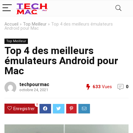
Accueil
»
Top Meilleur
»
Top 4 des meilleurs émulateurs
Android pour Mac
Top Meilleur
Top 4 des meilleurs
émulateurs Android pour
Mac
techpourmac
633
Vues
0
octobre 24, 2021
0
Enregistrer